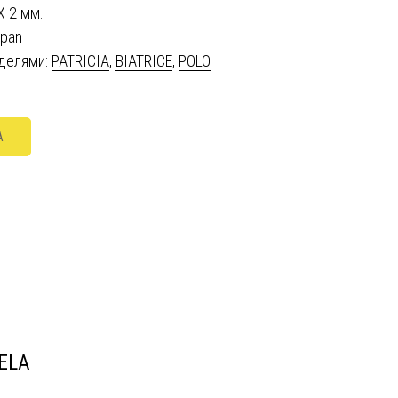
Х 2 мм.
span
делями:
PATRICIA
,
BIATRICE
,
POLO
A
ELA