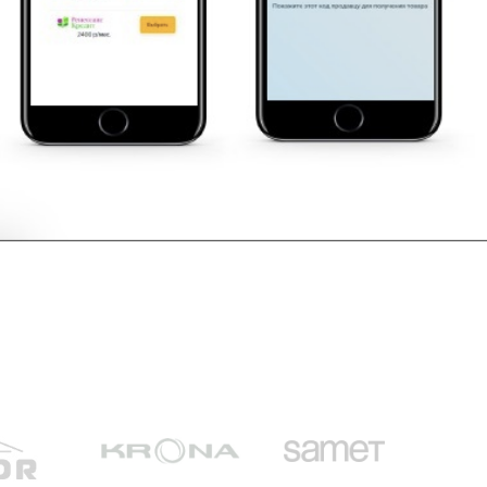
длагаемых нами банков партнеров разные
говая сумма соответствовала итоговой сумме
ки.
жемесячного платежа будет зависеть от
, но не будет существенно отличаться.
скидке при оформлении в кредит.
Оформить в кредит