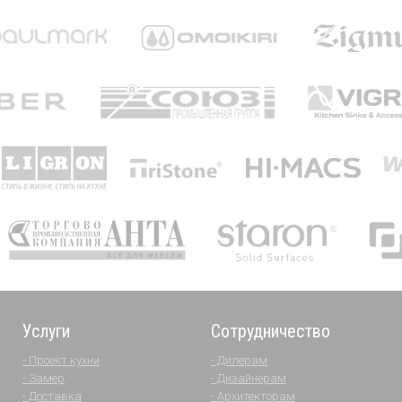
Услуги
Сотрудничество
- Проект кухни
- Дилерам
- Замер
- Дизайнерам
- Доставка
- Архитекторам