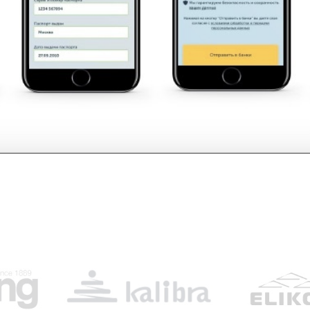
В каждом из пре
орректированна сумма предоплаты таким образом, чтобы ито
процентные став
Точный размер е
выбранного банка
Не забывайте о 