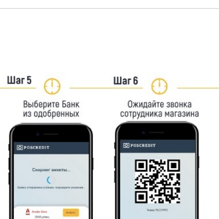
сячных выплат.
лнить все необходимые поля анкеты
я документов на кредит.
вая точка МТС, непосредственно в салоне Анонс
й рассчёт ежемесячных платежей носит
ту. Вы можете оформлять покупку.
ер.
ент Вы решите изменить комплектацию, то при