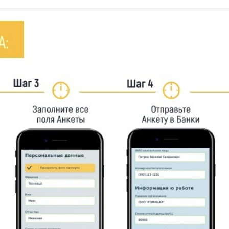
едита Вам необходимо знать стоимость товара (покупки).
джера салона , в том числе при онлайн консультации.
а самостоятельно может рассчитать сроки и размеры ежеме
воспользоваться чатом с оператором сайта. (справа, внизу)
 перейти по кнопке “Оформить рассрочку/кредит”
покупателя на страницу POS Credit, где по шагам надо запо
спорт РФ).
анные банки.
ан список банков, одобривших кредит.
ся сотрудник POS Credit для согласования способа подписани
исания: курьер в согласованное место и время, любая торго
Предварительны
тов POS credit сообщает нам данные по оформленному креди
условный характ
буется изменить сумму договора, например в последний мом