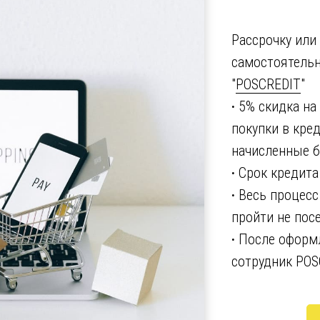
Рассрочку или
самостоятельн
"
POSCREDIT
"
·
5% скидка на
покупки в кре
начисленные б
·
Срок кредита
·
Весь процесс
пройти не пос
·
После оформл
сотрудник POS