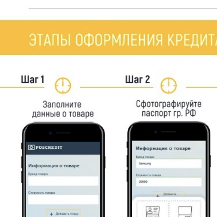
Для самостоятельного оформления рассрочки/кр
- Стоимость покупатель может получить от мене
Покупатель с помощью кредитного калькулятор
При возникновении вопросов, покупатель может 
Для оформления рассрочки/кредита необходимо
Кнопка “оформить рассрочку/кредит” переводит 
(Вы должны быть старше 18 лет. потребуется па
Запрос отправляется одновременно во все выбр
В течении нескольких минут Вы получите на экр
Нужно выбрать из одобренных банк кредитор.
В течении 15-30 минут с покупателем связывает
Покупатель подписывает документы на кредит.
В арсенале POS credit следующие способы подп
home.
После подписания покупателем пакета докумен
Если оформлении договора Купли-продажи потре