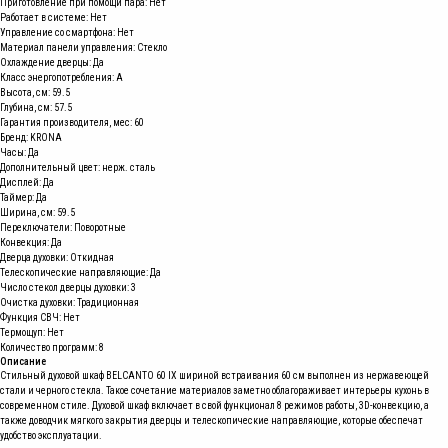
Приготовление при помощи пара: Нет
Работает в системе: Нет
Управление со смартфона: Нет
Материал панели управления: Стекло
Охлаждение дверцы: Да
Класс энергопотребления: A
Высота, см: 59.5
Глубина, см: 57.5
Гарантия производителя, мес: 60
Бренд: KRONA
Часы: Да
Дополнительный цвет: нерж. сталь
Дисплей: Да
Таймер: Да
Ширина, см: 59.5
Переключатели: Поворотные
Конвекция: Да
Дверца духовки: Откидная
Телескопические направляющие: Да
Число стекол дверцы духовки: 3
Очистка духовки: Традиционная
Функция СВЧ: Нет
Термощуп: Нет
Количество программ: 8
Описание
Стильный духовой шкаф BELCANTO 60 IX шириной встраивания 60 см выполнен из нержавеющей
стали и черного стекла. Такое сочетание материалов заметно облагораживает интерьеры кухонь в
современном стиле. Духовой шкаф включает в свой функционал 8 режимов работы, 3D-конвекцию, а
также доводчик мягкого закрытия дверцы и телескопические направляющие, которые обеспечат
удобство эксплуатации.