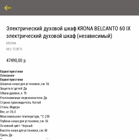
Электрический духовой шкаф KRONA BELCANTO 60 IX
электрический духовой шкаф (независимый)
KRONA
SKU:
T25875
47490,00
р.
Характеристики
Описание
Характеристики
Ширина ниши для установки, см: 56
Защита от детей: Да
Объем духовки, л: 70
Утапливаемые переключатели: Да
Страна производитель: Китай
Стиль: Модерн
Вес, кг: 36.3
Максимальная температура, °C: 250
Глубина ниши для установки, см: 56
Основной цвет: Черный
Высота ниши для установки, см: 60
Гриль: Да