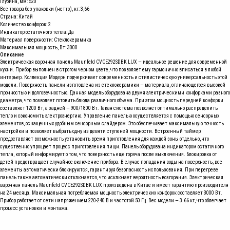
Глубина, мм: 520
Вес товара без упаковки (нетто), кг: 3,66
Страна: Китай
Количество конфорок: 2
Индикатор остаточного тепла: Да
Материал поверхности: Стеклокерамика
Максимальная мощность, Вт: 3000
Описание
Электрическая варочная панель Maunfeld CVCE292SDBK LUX — идеальное решение для современной
кухни. Прибор выполнен в строгом черном цвете, что позволяет ему гармонично вписаться в любой
интерьер. Коллекция Модерн подчеркивает современность и стилистическую универсальность этой
модели. Поверхность панели изготовлена из стеклокерамики — материала, отличающегося высокой
прочностью и долговечностью. Данная модель оборудована двумя электрическими конфорками разного
диаметра, что позволяет готовить блюда различного объема. При этом мощность передней конфорки
составляет 1200 Вт, а задней — 900/1800 Вт. Такая система позволяет оптимально распределить
тепло и сэкономить электроэнергию. Управление панелью осуществляется с помощью сенсорных
элементов, оснащенных удобным сенсорным слайдером. Это обеспечивает максимальную точность
настройки и позволяет выбрать одну из девяти ступеней мощности. Встроенный таймер
предоставляет возможность установить время приготовления для каждой зоны отдельно, что
существенно упрощает процесс приготовления пищи. Панель оборудована индикатором остаточного
тепла, который информирует о том, что поверхность еще горяча после выключения. Блокировка от
детей предотвращает случайное включение прибора. В случае попадания воды на поверхность, все
элементы автоматически блокируются, гарантируя безопасность использования. При перегреве
панель также автоматически отключается, что исключает вероятность возгорания. Электрическая
варочная панель Maunfeld CVCE292SDBK LUX произведена в Китае и имеет гарантию производителя
на 24 месяца. Максимальная потребляемая мощность электрических конфорок составляет 3000 Вт.
Прибор работает от сети напряжением 220-240 В и частотой 50 Гц. Вес модели — 3.66 кг, что облегчает
процесс установки и монтажа.