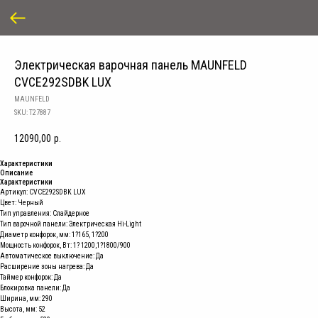
Электрическая варочная панель MAUNFELD
CVCE292SDBK LUX
MAUNFELD
SKU:
T27887
12090,00
р.
Характеристики
Описание
Характеристики
Артикул: CVCE292SDBK LUX
Цвет: Черный
Тип управления: Слайдерное
Тип варочной панели: Электрическая Hi-Light
Диаметр конфорок, мм: 1?165, 1?200
Мощность конфорок, Вт: 1? 1200,1?1800/900
Автоматическое выключение: Да
Расширение зоны нагрева: Да
Таймер конфорок: Да
Блокировка панели: Да
Ширина, мм: 290
Высота, мм: 52