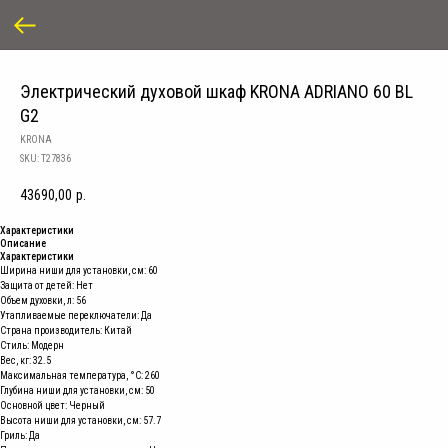
Электрический духовой шкаф KRONA ADRIANO 60 BL
G2
KRONA
SKU:
T27836
43690,00
р.
Характеристики
Описание
Характеристики
Ширина ниши для установки, см: 60
Защита от детей: Нет
Объем духовки, л: 56
Утапливаемые переключатели: Да
Страна производитель: Китай
Стиль: Модерн
Вес, кг: 32.5
Максимальная температура, °C: 260
Глубина ниши для установки, см: 50
Основной цвет: Черный
Высота ниши для установки, см: 57.7
Гриль: Да