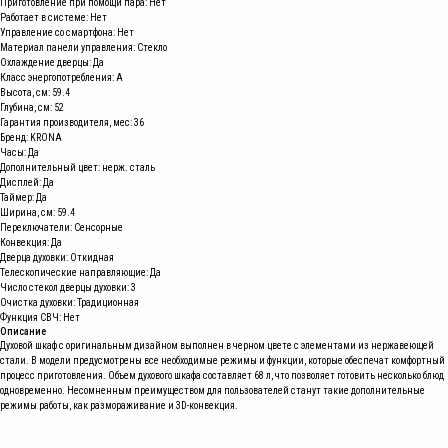
Приготовление при помощи пара: Нет
Работает в системе: Нет
Управление со смартфона: Нет
Материал панели управления: Стекло
Охлаждение дверцы: Да
Класс энергопотребления: A
Высота, см: 59.4
Глубина, см: 52
Гарантия производителя, мес: 36
Бренд: KRONA
Часы: Да
Дополнительный цвет: нерж. сталь
Дисплей: Да
Таймер: Да
Ширина, см: 59.4
Переключатели: Сенсорные
Конвекция: Да
Дверца духовки: Откидная
Телескопические направляющие: Да
Число стекол дверцы духовки: 3
Очистка духовки: Традиционная
Функция СВЧ: Нет
Описание
Духовой шкаф c оригинальным дизайном выполнен в черном цвете с элементами из нержавеющей
стали. В модели предусмотрены все необходимые режимы и функции, которые обеспечат комфортный
процесс приготовления. Объем духового шкафа составляет 68 л, что позволяет готовить несколько блюд
одновременно. Несомненным преимуществом для пользователей станут такие дополнительные
режимы работы, как размораживание и 3D-конвекция.