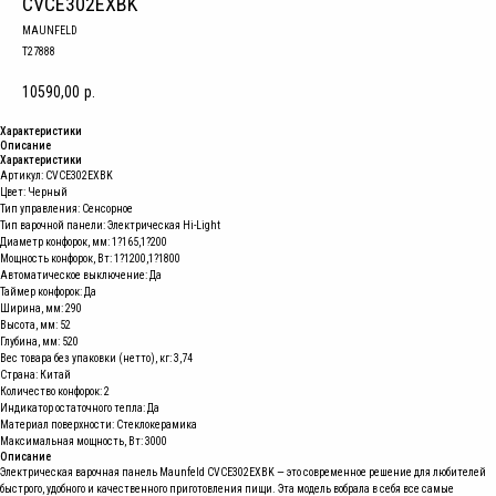
CVCE302EXBK
MAUNFELD
T27888
10590,00
р.
Характеристики
Описание
Характеристики
Артикул: CVCE302EXBK
Цвет: Черный
Тип управления: Сенсорное
Тип варочной панели: Электрическая Hi-Light
Диаметр конфорок, мм: 1?165,1?200
Мощность конфорок, Вт: 1?1200,1?1800
Автоматическое выключение: Да
Таймер конфорок: Да
Ширина, мм: 290
Высота, мм: 52
Глубина, мм: 520
Вес товара без упаковки (нетто), кг: 3,74
Страна: Китай
Количество конфорок: 2
Индикатор остаточного тепла: Да
Материал поверхности: Стеклокерамика
Максимальная мощность, Вт: 3000
Описание
Электрическая варочная панель Maunfeld CVCE302EXBK — это современное решение для любителей
быстрого, удобного и качественного приготовления пищи. Эта модель вобрала в себя все самые