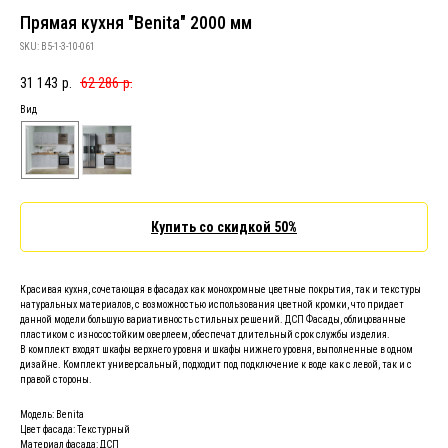
Прямая кухня "Benita" 2000 мм
SKU:
B5-1-3-10-061
31 143
р.
62 286
р.
Вид
Купить со скидкой 50%
Красивая кухня, сочетающая в фасадах как монохромные цветные покрытия, так и текстуры
натуральных материалов, с возможностью использования цветной кромки, что придает
данной модели большую вариативность стильных решений. ДСП Фасады, облицованные
пластиком с износостойким оверлеем, обеспечат длительный срок службы изделия.
В комплект входят шкафы верхнего уровня и шкафы нижнего уровня, выполненные в одном
дизайне. Комплект универсальный, подходит под подключение к воде как с левой, так и с
правой стороны.
Модель: Benita
Цвет фасада: Текстурный
Материал фасада: ДСП