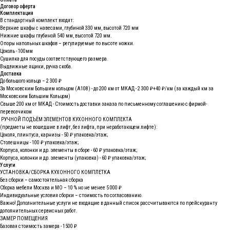
Договор оферта
Комплектация
В стандартный комплект входят:
Верхние шкафы с навесами, глубиной 330 мм, высотой 720 мм
Нижние шкафы глубиной 540 мм, высотой 720 мм.
Опоры напольных шкафов – регулируемые по высоте ножки.
Цоколь - 100мм
Сушилка для посуды соответствующего размера.
Выдвижные ящики, ручка скоба.
Доставка
До большого кольца – 2 300 ₽
За Московским Большим кольцом (А108) - до 200 км от МКАД - 2 300 ₽+40 ₽/км (за каждый км за
Московским Большим Кольцом)
Свыше 200 км от МКАД - Стоимость доставки заказа по письменному соглашению с фирмой-
перевозчиком
РУЧНОЙ ПОДЪЁМ ЭЛЕМЕНТОВ КУХОННОГО КОМПЛЕКТА
(предметы не вошедшие в лифт, без лифта, при неработающем лифте):
Цоколя, плинтуса, карнизы - 50 ₽ упаковка/этаж;
Столешницы - 100 ₽ упаковка/этаж;
Корпуса, колонки и др. элементы в сборе - 60 ₽ упаковка/этаж;
Корпуса, колонки и др. элементы (упаковка) - 60 ₽ упаковка/этаж;
Услуги
УСТАНОВКА/СБОРКА КУХОННОГО КОМПЛЕТКА
Без сборки – самостоятельная сборка
Сборка мебели Москва и МО – 10 % но не менее 5 000 ₽
Индивидуальные условия сборки – стоимость по согласованию.
Важно! Дополнительные услуги не входящие в данный список рассчитываются по прейскуранту
дополнительных сервисных работ.
ЗАМЕР ПОМЕЩЕНИЯ
Базовая стоимость замера - 1500 ₽