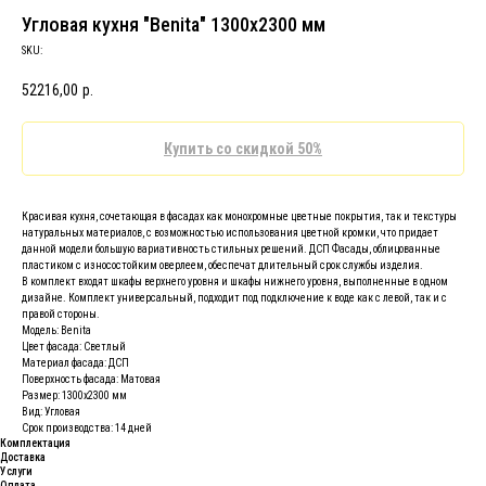
Угловая кухня "Benita" 1300х2300 мм
SKU:
52216,00
р.
Купить со скидкой 50%
Красивая кухня, сочетающая в фасадах как монохромные цветные покрытия, так и текстуры
натуральных материалов, с возможностью использования цветной кромки, что придает
данной модели большую вариативность стильных решений. ДСП Фасады, облицованные
пластиком с износостойким оверлеем, обеспечат длительный срок службы изделия.
В комплект входят шкафы верхнего уровня и шкафы нижнего уровня, выполненные в одном
дизайне. Комплект универсальный, подходит под подключение к воде как с левой, так и с
правой стороны.
Модель: Benita
Цвет фасада: Светлый
Материал фасада: ДСП
Поверхность фасада: Матовая
Размер: 1300х2300 мм
Вид: Угловая
Срок производства: 14 дней
Комплектация
Доставка
Услуги
Оплата