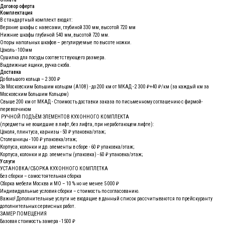
Договор оферта
Комплектация
В стандартный комплект входят:
Верхние шкафы с навесами, глубиной 330 мм, высотой 720 мм
Нижние шкафы глубиной 540 мм, высотой 720 мм.
Опоры напольных шкафов – регулируемые по высоте ножки.
Цоколь - 100мм
Сушилка для посуды соответствующего размера.
Выдвижные ящики, ручка скоба.
Доставка
До большого кольца – 2 300 ₽
За Московским Большим кольцом (А108) - до 200 км от МКАД - 2 300 ₽+40 ₽/км (за каждый км за
Московским Большим Кольцом)
Свыше 200 км от МКАД - Стоимость доставки заказа по письменному соглашению с фирмой-
перевозчиком
РУЧНОЙ ПОДЪЁМ ЭЛЕМЕНТОВ КУХОННОГО КОМПЛЕКТА
(предметы не вошедшие в лифт, без лифта, при неработающем лифте):
Цоколя, плинтуса, карнизы - 50 ₽ упаковка/этаж;
Столешницы - 100 ₽ упаковка/этаж;
Корпуса, колонки и др. элементы в сборе - 60 ₽ упаковка/этаж;
Корпуса, колонки и др. элементы (упаковка) - 60 ₽ упаковка/этаж;
Услуги
УСТАНОВКА/СБОРКА КУХОННОГО КОМПЛЕТКА
Без сборки – самостоятельная сборка
Сборка мебели Москва и МО – 10 % но не менее 5 000 ₽
Индивидуальные условия сборки – стоимость по согласованию.
Важно! Дополнительные услуги не входящие в данный список рассчитываются по прейскуранту
дополнительных сервисных работ.
ЗАМЕР ПОМЕЩЕНИЯ
Базовая стоимость замера - 1500 ₽