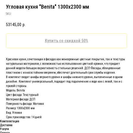
Угловая кухня "Benita" 1300х2300 мм
SKU:
53145,00
р.
Купить со скидкой 50%
Красивая кухня, сочетающая в фасадах как монохромные цветные покрытия, так и текстуры
натуральных материалов, с возможностью использования цветной кромки, что придает
данной модели большую вариативность стильных решений. ДСП Фасады, облицованные
пластиком с износостойким оверлеем, обеспечат длительный срок службы изделия.
В комплект входят шкафы верхнего уровня и шкафы нижнего уровня, выполненные в одном
дизайне. Комплект универсальный, подходит под подключение к воде как с левой, так и с
правой стороны.
Модель: Benita
Цвет фасада: Текстурный
Материал фасада: ДСП
Поверхность фасада: Матовая
Размер: 1300х2300 мм
Вид: Угловая
Срок производства: 14 дней
Комплектация
Доставка
Услуги
Оплата