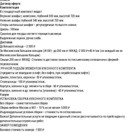
Договор оферта
Комплектация
В стандартный комплект входят:
Верхние шкафы с навесами, глубиной 330 мм, высотой 720 мм
Нижние шкафы глубиной 540 мм, высотой 720 мм.
Опоры напольных шкафов – регулируемые по высоте ножки.
Цоколь - 100мм
Сушилка для посуды соответствующего размера.
Выдвижные ящики, ручка скоба.
Доставка
До большого кольца – 2 300 ₽
За Московским Большим кольцом (А108) - до 200 км от МКАД - 2 300 ₽+40 ₽/км (за каждый км за
Московским Большим Кольцом)
Свыше 200 км от МКАД - Стоимость доставки заказа по письменному соглашению с фирмой-
перевозчиком
РУЧНОЙ ПОДЪЁМ ЭЛЕМЕНТОВ КУХОННОГО КОМПЛЕКТА
(предметы не вошедшие в лифт, без лифта, при неработающем лифте):
Цоколя, плинтуса, карнизы - 50 ₽ упаковка/этаж;
Столешницы - 100 ₽ упаковка/этаж;
Корпуса, колонки и др. элементы в сборе - 60 ₽ упаковка/этаж;
Корпуса, колонки и др. элементы (упаковка) - 60 ₽ упаковка/этаж;
Услуги
УСТАНОВКА/СБОРКА КУХОННОГО КОМПЛЕТКА
Без сборки – самостоятельная сборка
Сборка мебели Москва и МО – 10 % но не менее 5 000 ₽
Индивидуальные условия сборки – стоимость по согласованию.
Важно! Дополнительные услуги не входящие в данный список рассчитываются по прейскуранту
дополнительных сервисных работ.
ЗАМЕР ПОМЕЩЕНИЯ
Базовая стоимость замера - 1500 ₽