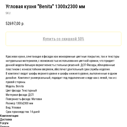
Угловая кухня "Benita" 1300х2300 мм
SKU:
52697,00
р.
Купить со скидкой 50%
Красивая кухня, сочетающая в фасадах как монохромные цветные покрытия, так и текстуры
натуральных материалов, с возможностью использования цветной кромки, что придает
данной модели большую вариативность стильных решений. ДСП Фасады, облицованные
пластиком с износостойким оверлеем, обеспечат длительный срок службы изделия.
В комплект входят шкафы верхнего уровня и шкафы нижнего уровня, выполненные в одном
дизайне. Комплект универсальный, подходит под подключение к воде как с левой, так и с
правой стороны.
Модель: Benita
Цвет фасада: Текстурный
Материал фасада: ДСП
Поверхность фасада: Матовая
Размер: 1300х2300 мм
Вид: Угловая
Срок производства: 14 дней
Комплектация
Доставка
Услуги
Оплата