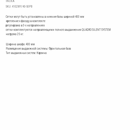
INOXA
SKU:
4102WY/40-50PB
Сетки могут быть установлены в нижние базы шириной 400 мм
крепление к фасаду в комплекте
регулировка в 3-х направлениях
сетки комплектуются направляющими полного выдвижения QUADRO SILENT SYSTEM
нагрузка 25 кг.
Ширина шкафа: 400 мм
Размещение выдвижной системы: Фронтальная база
Тип выдвижных систем: Корзина