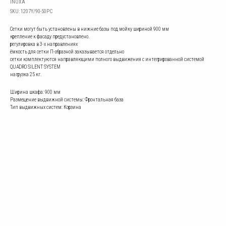
INOXA
SKU:
1207Y/90-50PC
Сетки могут быть установлены в нижние базы под мойку шириной 900 мм
крепление к фасаду предустановлено.
регулировка в 3-х направлениях
ёмкость для сетки П-образной заказывается отдельно
сетки комплектуются направляющими полного выдвижения с интегрированной системой
QUADRO SILENT SYSTEM
нагрузка 25 кг.
Ширина шкафа: 900 мм
Размещение выдвижной системы: Фронтальная база
Тип выдвижных систем: Корзина