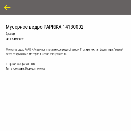
Мусорное ведро PAPRIKA 14130002
Дуслар
SKU:
14130002
Мусорное ведро PAPRIKA съемное пластиковое ведро объемом 11 л, крепежная фурнитура.Правое/
левое открывание, материал-нержавеющая сталь
Ширина шкафа: 400 мм
Тип аксессуара: Ведро для мусора