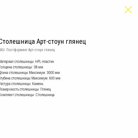
Столешница Арт-стоун глянец
SKU:
Постформинг Арт-стоун глянец
Материал столешницы: HPL-пластик
Толщина столешницы: 38 мм
Длина столешницы Mаксимум: 3000 мм
Глубина столешницы Mаксимум: 600 мм
Тестура столешницы: Камень
Поверхность столешницы: Глянец
Комплект столешницы: Столешница