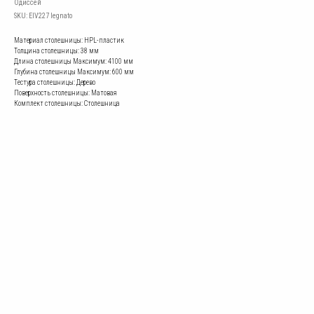
Одиссей
SKU:
EIV227 legnato
Материал столешницы: HPL-пластик
Толщина столешницы: 38 мм
Длина столешницы Mаксимум: 4100 мм
Глубина столешницы Mаксимум: 600 мм
Тестура столешницы: Дерево
Поверхность столешницы: Матовая
Комплект столешницы: Столешница