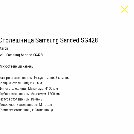
Столешница Samsung Sanded SG428
Staron
SKU:
Samsung Sanded SG428
Искусственный камень
Материал столешницы: Искусственный камень
Толщина столешницы: 40 мм
Длина столешницы Mаксимум: 4100 мм
Глубина столешницы Mаксимум: 1200 мм
Тестура столешницы: Камень
Поверхность столешницы: Матовая
Комплект столешницы: Столешница