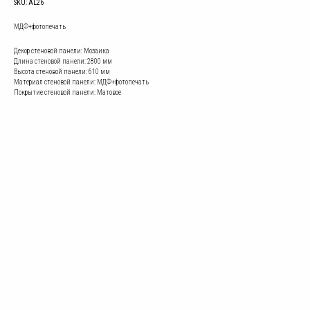
SKU:
AL26
МДФ+фотопечать
Декор стеновой панели: Мозаика
Длина стеновой панели: 2800 мм
Высота стеновой панели: 610 мм
Материал стеновой панели: МДФ+фотопечать
Покрытие стеновой панели: Матовое