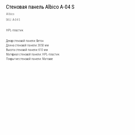
Стеновая панель Albico A-04 S
Albico
SKU:
A-04 S
HPL-пластик
Декор стеновой панели: Бетон
Длина стеновой панели: 3050 мм
Высота стеновой панели: 610 мм
Материал стеновой панели: HPL-пластик
Покрытие стеновой панели: Матовое