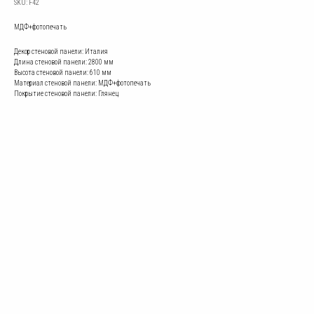
SKU:
F42
МДФ+фотопечать
Декор стеновой панели: Италия
Длина стеновой панели: 2800 мм
Высота стеновой панели: 610 мм
Материал стеновой панели: МДФ+фотопечать
Покрытие стеновой панели: Глянец