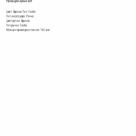
Ручка для кухни 639
Цвет: Бронза Тип: Скоба
Тип аксессуара: Ручка
Цвет ручки: Бронза
Тип ручки: Скоба
Межцентровое расстояние: 160 мм