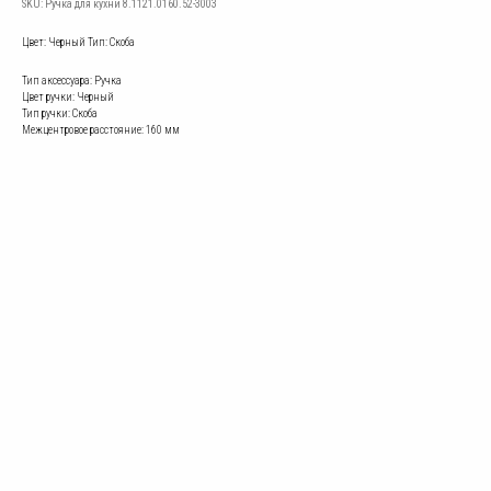
SKU:
Ручка для кухни 8.1121.0160.52-3003
Цвет: Черный Тип: Скоба
Тип аксессуара: Ручка
Цвет ручки: Черный​
Тип ручки: Скоба
Межцентровое расстояние: 160 мм