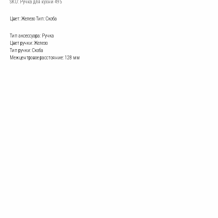
SKU:
Ручка для кухни 495
Цвет: Железо Тип: Скоба
Тип аксессуара: Ручка
Цвет ручки: Железо
Тип ручки: Скоба
Межцентровое расстояние: 128 мм