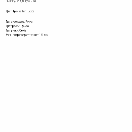
SKU:
Ручка для кухни 580
Цвет: Бронза Тип: Скоба
Тип аксессуара: Ручка
Цвет ручки: Бронза
Тип ручки: Скоба
Межцентровое расстояние: 160 мм