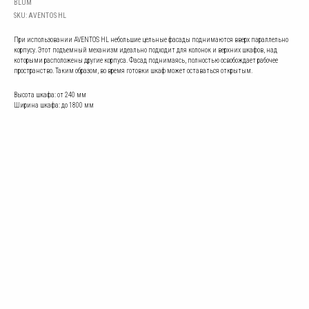
BLUM
SKU:
AVENTOS HL
При использовании AVENTOS HL небольшие цельные фасады поднимаются вверх параллельно
корпусу. Этот подъемный механизм идеально подходит для колонок и верхних шкафов, над
которыми расположены другие корпуса. Фасад поднимаясь, полностью освобождает рабочее
пространство. Таким образом, во время готовки шкаф может оставаться открытым.
Высота шкафа: от 240 мм
Ширина шкафа: до 1800 мм