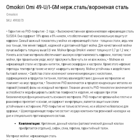
Omoikiri Omi 49-U/I-GM нерж.сталь/вороненая сталь
Omoikiri
SKU:
4993073
• Гарантия на PVD-покрытие - 2 года; • Высококачественная хромоникелевая нержавеющая сталь
SUS304. Она содержит 18% хрома и 8% никеля, что обеспечивает её максимальную защиту от
коррозии. Самый важный показатель у мойки из нержавеющей стали - толщина стали, ведь чем
она тоньше, тем менее твердой, надежной и долговечной будет мойка. Для качественной мойки
лучше выбирать толщину выше 0,6 мм. Мойки бренда Omoikiri имеют толщину от 0,7 до 1,2 мм; •
Никель в составе материала обеспечивает высокую сопротивляемость коррозии, поэтому такие
мойки, при правильном уходе, могут прослужить Вам чуть ли не всю жизнь; • Мойкам из
нержавеющей стали не страшен кипяток, горячие сковородки и кастрюли. Кроме этого нерезкие
перепады температур также не могут навредить материалу. Мойки устойчивы к воздействию
бытовой химии; • Свойства стали исключают химические реакции с кислотами,
содержащимися в продуктах питания, поэтому взаимодействие с данным материалом не
повлияет на вкус продуктов; • Технология PVD заключается в процессе конденсации металла из
паровой (газовой) фазы на исходный материал. Главная ценность PVD-технологии заключается
в способности модифицировать свойства поверхности изделия, не нарушая при этом
биохимическую функциональность основного материала. PVD-покрытие чрезвычайно плотно и
равномерно прилегает к основе, не содержит микротрещин, является защитным слоем
устойчивым к истиранию. PVD-покрытие не только эстетично, но и абсолютно безопасно для
здоровья; • Шумоподавляющее покрытие состоит из двух компонентов: резиновой накладки на
дне и специального противошумного состава.
Комплектация:
Крепления, донный клапан (автоматический донный клапан
приобретается отдельно), сифон, слив, перелив, гарантийный талон.
Материал мойки: нержавеющая сталь