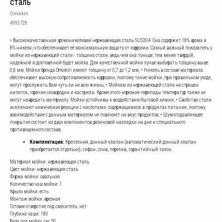
сталь
Omoikiri
4993728
• Высококачественная хромоникелевая нержавеющая сталь SUS304. Она содержит 18% хрома и
8% никеля, что обеспечивает её максимальную защиту от коррозии. Самый важный показатель у
мойки из нержавеющей стали - толщина стали, ведь чем она тоньше, тем менее твердой,
надежной и долговечной будет мойка. Для качественной мойки лучше выбирать толщину выше
0,6 мм. Мойки бренда Omoikiri имеют толщину от 0,7 до 1,2 мм; • Никель в составе материала
обеспечивает высокую сопротивляемость коррозии, поэтому такие мойки, при правильном уходе,
могут прослужить Вам чуть ли не всю жизнь; • Мойкам из нержавеющей стали не страшен
кипяток, горячие сковородки и кастрюли. Кроме этого нерезкие перепады температур также не
могут навредить материалу. Мойки устойчивы к воздействию бытовой химии; • Свойства стали
исключают химические реакции с кислотами, содержащимися в продуктах питания, поэтому
взаимодействие с данным материалом не повлияет на вкус продуктов; • Шумоподавляющее
покрытие состоит из двух компонентов: резиновой накладки на дне и специального
противошумного состава.
Комплектация:
Крепления, донный клапан (автоматический донный клапан
приобретается отдельно), сифон, слив, перелив, гарантийный талон.
Материал мойки: нержавеющая сталь
Цвет мойки: нержавеющая сталь
Форма мойки: овальная
Количество чаш мойки: 1
Крыло мойки: есть
Монтаж мойки: врезная
Готовое отверстие под смеситель: нет
Глубина чаши: 180
База под мойку, см: 50