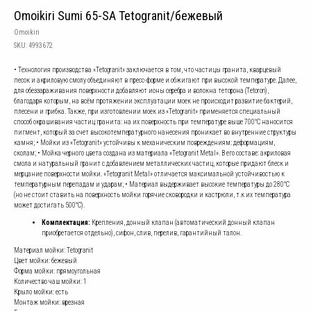
Omoikiri Sumi 65-SA Tetogranit/бежевый
Omoikiri
SKU:
4993672
• Технология производства «Tetogranit» заключается в том, что частицы гранита, кварцевый
песок и акриловую смолу объединяют в пресс-форме и обжигают при высокой температуре. Далее,
для обеззараживания поверхности добавляют ионы серебра и волокна теторона (Tetoron),
благодаря которым, на всём протяжении эксплуатации моек не происходит развитие бактерий,
плесени и грибка. Также, при изготовлении моек из «Tetogranit» применяется специальный
способ окрашивания частиц гранита: на их поверхность при температуре выше 700°С наносится
пигмент, который за счет высокотемпературного нанесения проникает во внутренние структуры
камня; • Мойки из «Tetogranit» устойчивы к механическим повреждениям: деформациям,
сколам; • Мойка черного цвета создана из материала «Tetogranit Metal». В его составе: акриловая
смола и натуральный гранит с добавлением металлических частиц, которые придают блеск и
мерцание поверхности мойки. «Tetogranit Metal» отличается максимальной устойчивостью к
температурным перепадам и ударам; • Материал выдерживает высокие температуры до 280°С
(но не стоит ставить на поверхность мойки горячие сковородки и кастрюли, т.к их температура
может достигать 500°С).
Комплектация:
Крепления, донный клапан (автоматический донный клапан
приобретается отдельно), сифон, слив, перелив, гарантийный талон.
Материал мойки: Tetogranit
Цвет мойки: бежевый
Форма мойки: прямоугольная
Количество чаш мойки: 1
Крыло мойки: есть
Монтаж мойки: врезная