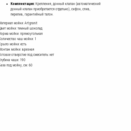
Комплектация:
Крепления, донный клапан (автоматический
донный клапан приобретается отдельно), сифон, слив,
перелив, гарантийный талон.
Материал мойки: Artgranit
Цвет мойки: темный шоколад
Форма мойки: прямоугольная
Количество чаш мойки: 1
Крыло мойки: есть
Монтаж мойки: врезная
Готовое отверстие под смеситель: нет
Глубина чаши: 190
База под мойку, см: 60