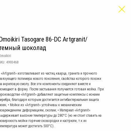
Omoikiri Tasogare 86-DC Artgranit/
темный шоколад
Omoikiri
SKU:
4993468
• «Artgranit» изготавливают из частиц кварца, гранита и прочного
связующего полимера нового поколения, свойства которого похожи
на акриловую смолу. Все эти компоненты соединяют вместе и
помещают в форму. После застывания получается готовая мойка. При
производстве «Artgranit» добавляют защитные комплексы с ионами
серебра, благодаря которым достигается антибактериальная защита
моек; • Мойки из «Artgranit» устойчивы к механическим
повреждениям: деформациям, сколам; • Материал «Artgranit»
выдерживает высокие температуры до 280°С (но не стоит ставить на
поверхность мойки горячие сковородки и кастрюли, т.к их
температура может достигать 500°С).