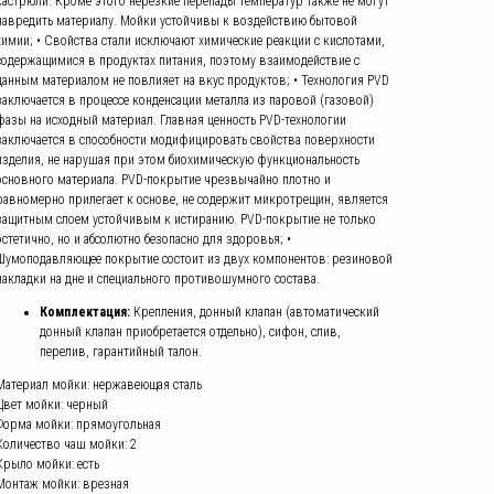
кастрюли. Кроме этого нерезкие перепады температур также не могут
навредить материалу. Мойки устойчивы к воздействию бытовой
химии; • Свойства стали исключают химические реакции с кислотами,
содержащимися в продуктах питания, поэтому взаимодействие с
данным материалом не повлияет на вкус продуктов; • Технология PVD
заключается в процессе конденсации металла из паровой (газовой)
фазы на исходный материал. Главная ценность PVD-технологии
заключается в способности модифицировать свойства поверхности
изделия, не нарушая при этом биохимическую функциональность
основного материала. PVD-покрытие чрезвычайно плотно и
равномерно прилегает к основе, не содержит микротрещин, является
защитным слоем устойчивым к истиранию. PVD-покрытие не только
эстетично, но и абсолютно безопасно для здоровья; •
Шумоподавляющее покрытие состоит из двух компонентов: резиновой
накладки на дне и специального противошумного состава.
Комплектация:
Крепления, донный клапан (автоматический
донный клапан приобретается отдельно), сифон, слив,
перелив, гарантийный талон.
Материал мойки: нержавеющая сталь
Цвет мойки: черный
Форма мойки: прямоугольная
Количество чаш мойки: 2
Крыло мойки: есть
Монтаж мойки: врезная