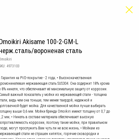
Omoikiri Akisame 100-2-GM-L
нерж.сталь/вороненая сталь
Omoikiri
SKU:
4973103
• Гарантия на PVD-покрытие - 2 года; • Высококачественная
хромоникелевая нержавеющая сталь SUS304. Она содержит 18% хрома
и 8% никеля, что обеспечивает её максимальную защиту от коррозии.
Самый важный показатель у мойки из нержавеющей стали - толщина
стали, ведь чем она тоньше, тем менее твердой, надежной и
долговечной будет мойка. Для качественной мойки лучше выбирать
толщину выше 0,6 мм. Мойки бренда Omoikiri имеют толщину от 0,7 до
1,2 мм; • Никель в составе материала обеспечивает высокую
сопротивляемость коррозии, поэтому такие мойки, при правильном
уходе, могут прослужить Вам чуть ли не всю жизнь; • Мойкам из
нержавеющей стали не страшен кипяток, горячие сковородки и