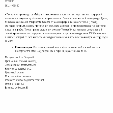
Omoikiri
SKU:
4993840
• Технология производства «Tetogranit» заключается в том, что частицы гранита, кварцевый
песок и акриловую смолу объединяют в пресс-форме и обжигают при высокой температуре. Далее,
для обеззараживания поверхности добавляют ионы серебра и волокна теторона (Tetoron),
благодаря которым, на всём протяжении эксплуатации моек не происходит развитие бактерий,
плесени и грибка. Также, при изготовлении моек из «Tetogranit» применяется специальный
способ окрашивания частиц гранита: на их поверхность при температуре выше 700°С наносится
пигмент, который за счет высокотемпературного нанесения проникает во внутренние структуры
камня;
Комплектация:
Крепления, донный клапан (автоматический донный клапан
приобретается отдельно), сифон, слив, перелив, гарантийный талон.
Материал мойки: Tetogranit
Цвет мойки: темный шоколад
Форма мойки: прямоугольная
Количество чаш мойки: 2
Крыло мойки: нет
Монтаж мойки: врезная
Готовое отверстие под смеситель: нет
Глубина чаши: 200
База под мойку, см: 80