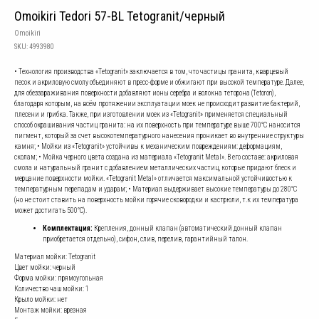
Omoikiri Tedori 57-BL Tetogranit/черный
Omoikiri
SKU:
4993980
• Технология производства «Tetogranit» заключается в том, что частицы гранита, кварцевый
песок и акриловую смолу объединяют в пресс-форме и обжигают при высокой температуре. Далее,
для обеззараживания поверхности добавляют ионы серебра и волокна теторона (Tetoron),
благодаря которым, на всём протяжении эксплуатации моек не происходит развитие бактерий,
плесени и грибка. Также, при изготовлении моек из «Tetogranit» применяется специальный
способ окрашивания частиц гранита: на их поверхность при температуре выше 700°С наносится
пигмент, который за счет высокотемпературного нанесения проникает во внутренние структуры
камня; • Мойки из «Tetogranit» устойчивы к механическим повреждениям: деформациям,
сколам; • Мойка черного цвета создана из материала «Tetogranit Metal». В его составе: акриловая
смола и натуральный гранит с добавлением металлических частиц, которые придают блеск и
мерцание поверхности мойки. «Tetogranit Metal» отличается максимальной устойчивостью к
температурным перепадам и ударам; • Материал выдерживает высокие температуры до 280°С
(но не стоит ставить на поверхность мойки горячие сковородки и кастрюли, т.к их температура
может достигать 500°С).
Комплектация:
Крепления, донный клапан (автоматический донный клапан
приобретается отдельно), сифон, слив, перелив, гарантийный талон.
Материал мойки: Tetogranit
Цвет мойки: черный
Форма мойки: прямоугольная
Количество чаш мойки: 1
Крыло мойки: нет
Монтаж мойки: врезная