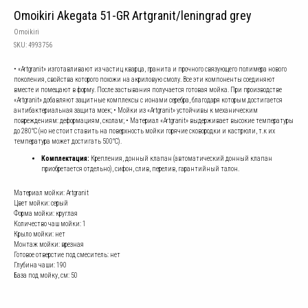
Omoikiri Akegata 51-GR Artgranit/leningrad grey
Omoikiri
SKU:
4993756
• «Artgranit» изготавливают из частиц кварца, гранита и прочного связующего полимера нового
поколения, свойства которого похожи на акриловую смолу. Все эти компоненты соединяют
вместе и помещают в форму. После застывания получается готовая мойка. При производстве
«Artgranit» добавляют защитные комплексы с ионами серебра, благодаря которым достигается
антибактериальная защита моек; • Мойки из «Artgranit» устойчивы к механическим
повреждениям: деформациям, сколам; • Материал «Artgranit» выдерживает высокие температуры
до 280°С (но не стоит ставить на поверхность мойки горячие сковородки и кастрюли, т.к их
температура может достигать 500°С).
Комплектация:
Крепления, донный клапан (автоматический донный клапан
приобретается отдельно), сифон, слив, перелив, гарантийный талон.
Материал мойки: Artgranit
Цвет мойки: серый
Форма мойки: круглая
Количество чаш мойки: 1
Крыло мойки: нет
Монтаж мойки: врезная
Готовое отверстие под смеситель: нет
Глубина чаши: 190
База под мойку, см: 50