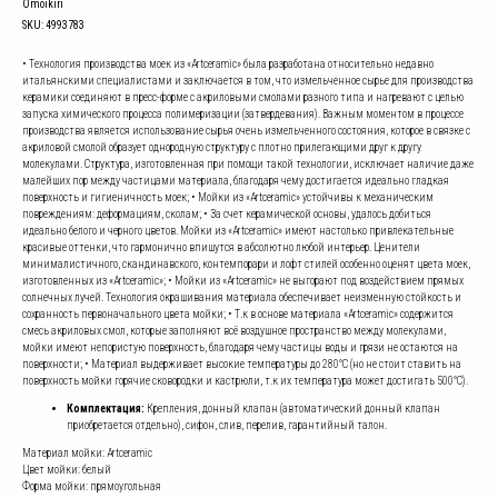
Omoikiri
SKU:
4993783
• Технология производства моек из «Artceramic» была разработана относительно недавно
итальянскими специалистами и заключается в том, что измельченное сырье для производства
керамики соединяют в пресс-форме с акриловыми смолами разного типа и нагревают с целью
запуска химического процесса полимеризации (затвердевания). Важным моментом в процессе
производства является использование сырья очень измельченного состояния, которое в связке с
акриловой смолой образует однородную структуру с плотно прилегающими друг к другу
молекулами. Структура, изготовленная при помощи такой технологии, исключает наличие даже
малейших пор между частицами материала, благодаря чему достигается идеально гладкая
поверхность и гигиеничность моек; • Мойки из «Artceramic» устойчивы к механическим
повреждениям: деформациям, сколам; • За счет керамической основы, удалось добиться
идеально белого и черного цветов. Мойки из «Artceramic» имеют настолько привлекательные
красивые оттенки, что гармонично впишутся в абсолютно любой интерьер. Ценители
минималистичного, скандинавского, контемпорари и лофт стилей особенно оценят цвета моек,
изготовленных из «Artceramic»; • Мойки из «Artceramic» не выгорают под воздействием прямых
солнечных лучей. Технология окрашивания материала обеспечивает неизменную стойкость и
сохранность первоначального цвета мойки; • Т.к в основе материала «Artceramic» содержится
смесь акриловых смол, которые заполняют всё воздушное пространство между молекулами,
мойки имеют непористую поверхность, благодаря чему частицы воды и грязи не остаются на
поверхности; • Материал выдерживает высокие температуры до 280°С (но не стоит ставить на
поверхность мойки горячие сковородки и кастрюли, т.к их температура может достигать 500°С).
Комплектация:
Крепления, донный клапан (автоматический донный клапан
приобретается отдельно), сифон, слив, перелив, гарантийный талон.
Материал мойки: Artceramic
Цвет мойки: белый
Форма мойки: прямоугольная