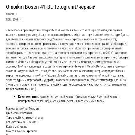
Omoikiri Bosen 41-BL Tetogranit/черный
Omoikiri
SKU:
4993141
• Технология производства «Tetogranit» заключается в том, что частицы гранита, кварцевый
песок и акриловую смолу объединяют в пресс-форме и обжигают при высокой температуре. Далее,
для обеззараживания поверхности добавляют ионы серебра и волокна теторона (Tetoron),
благодаря которым, на всём протяжении эксплуатации моек не происходит развитие бактерий,
плесени и грибка. Также, при изготовлении моек из «Tetogranit» применяется специальный
способ окрашивания частиц гранита: на их поверхность при температуре выше 700°С наносится
пигмент, который за счет высокотемпературного нанесения проникает во внутренние структуры
камня; • Мойки из «Tetogranit» устойчивы к механическим повреждениям: деформациям,
сколам; • Мойка черного цвета создана из материала «Tetogranit Metal». В его составе: акриловая
смола и натуральный гранит с добавлением металлических частиц, которые придают блеск и
мерцание поверхности мойки. «Tetogranit Metal» отличается максимальной устойчивостью к
температурным перепадам и ударам; • Материал выдерживает высокие температуры до 280°С
(но не стоит ставить на поверхность мойки горячие сковородки и кастрюли, т.к их температура
может достигать 500°С).
Комплектация:
Крепления, донный клапан (автоматический донный клапан
приобретается отдельно), сифон, слив, перелив, гарантийный талон.
Материал мойки: Tetogranit
Цвет мойки: черный
Форма мойки: прямоугольная
Количество чаш мойки: 1
Крыло мойки: нет
Монтаж мойки: врезная