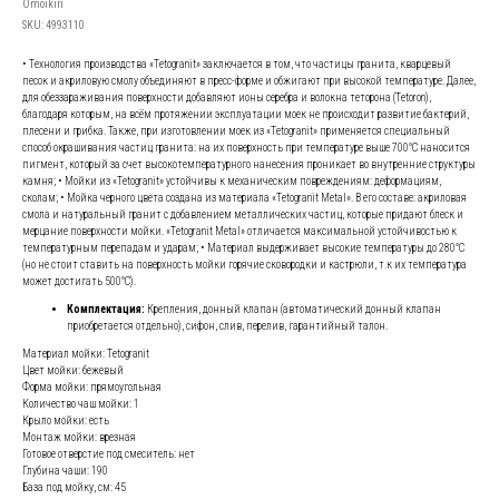
Omoikiri
SKU:
4993110
• Технология производства «Tetogranit» заключается в том, что частицы гранита, кварцевый
песок и акриловую смолу объединяют в пресс-форме и обжигают при высокой температуре. Далее,
для обеззараживания поверхности добавляют ионы серебра и волокна теторона (Tetoron),
благодаря которым, на всём протяжении эксплуатации моек не происходит развитие бактерий,
плесени и грибка. Также, при изготовлении моек из «Tetogranit» применяется специальный
способ окрашивания частиц гранита: на их поверхность при температуре выше 700°С наносится
пигмент, который за счет высокотемпературного нанесения проникает во внутренние структуры
камня; • Мойки из «Tetogranit» устойчивы к механическим повреждениям: деформациям,
сколам; • Мойка черного цвета создана из материала «Tetogranit Metal». В его составе: акриловая
смола и натуральный гранит с добавлением металлических частиц, которые придают блеск и
мерцание поверхности мойки. «Tetogranit Metal» отличается максимальной устойчивостью к
температурным перепадам и ударам; • Материал выдерживает высокие температуры до 280°С
(но не стоит ставить на поверхность мойки горячие сковородки и кастрюли, т.к их температура
может достигать 500°С).
Комплектация:
Крепления, донный клапан (автоматический донный клапан
приобретается отдельно), сифон, слив, перелив, гарантийный талон.
Материал мойки: Tetogranit
Цвет мойки: бежевый
Форма мойки: прямоугольная
Количество чаш мойки: 1
Крыло мойки: есть
Монтаж мойки: врезная
Готовое отверстие под смеситель: нет
Глубина чаши: 190
База под мойку, см: 45