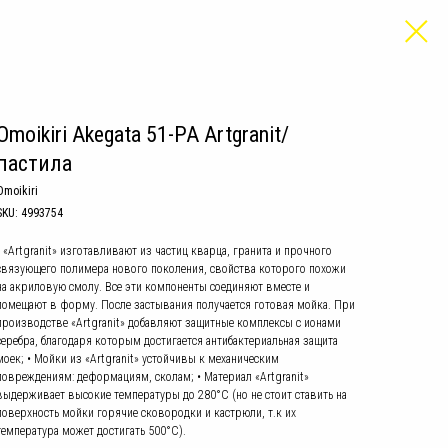
Omoikiri Akegata 51-PA Artgranit/
пастила
Omoikiri
SKU:
4993754
• «Artgranit» изготавливают из частиц кварца, гранита и прочного
связующего полимера нового поколения, свойства которого похожи
на акриловую смолу. Все эти компоненты соединяют вместе и
помещают в форму. После застывания получается готовая мойка. При
производстве «Artgranit» добавляют защитные комплексы с ионами
серебра, благодаря которым достигается антибактериальная защита
моек; • Мойки из «Artgranit» устойчивы к механическим
повреждениям: деформациям, сколам; • Материал «Artgranit»
выдерживает высокие температуры до 280°С (но не стоит ставить на
поверхность мойки горячие сковородки и кастрюли, т.к их
температура может достигать 500°С).