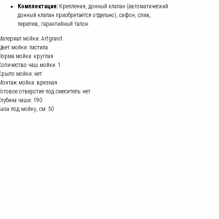
Комплектация:
Крепления, донный клапан (автоматический
донный клапан приобретается отдельно), сифон, слив,
перелив, гарантийный талон.
Материал мойки: Artgranit
Цвет мойки: пастила
Форма мойки: круглая
Количество чаш мойки: 1
Крыло мойки: нет
Монтаж мойки: врезная
Готовое отверстие под смеситель: нет
Глубина чаши: 190
База под мойку, см: 50