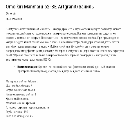
Omoikiri Manmaru 62-BE Artgranit/ваниль
Omoikiri
SKU:
4993349
• «Artgranit» изготавливают из частиц кварца, гранита и прочного связующего полимера нового
поколения, свойства которого похожи на акриловую смолу. Все эти компоненты соединяют
вместе и помещают в форму. После застывания получается готовая мойка. При производстве
«Artgranit» добавляют защитные комплексы с ионами серебра, благодаря которым достигается
антибактериальная защита моек; • Мойки из «Artgranit» устойчивы к механическим
повреждениям: деформациям, сколам; • Материал «Artgranit» выдерживает высокие температуры
до 280°С (но не стоит ставить на поверхность мойки горячие сковородки и кастрюли, т.к их
температура может достигать 500°С).
Комплектация:
Крепления, донный клапан (автоматический донный клапан
приобретается отдельно), сифон, слив, перелив, гарантийный талон.
Материал мойки: Artgranit
Цвет мойки: бежевый
Форма мойки: овальная
Количество чаш мойки: 1
Крыло мойки: есть
Монтаж мойки: врезная
Готовое отверстие под смеситель: нет
Глубина чаши: 190
База под мойку, см: 45