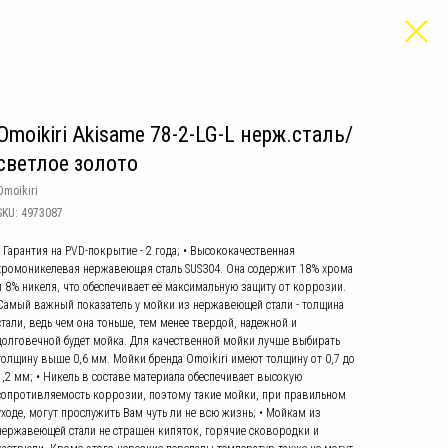
Omoikiri Akisame 78-2-LG-L нерж.сталь/
светлое золото
Omoikiri
SKU:
4973087
• Гарантия на PVD-покрытие - 2 года; • Высококачественная
хромоникелевая нержавеющая сталь SUS304. Она содержит 18% хрома
и 8% никеля, что обеспечивает её максимальную защиту от коррозии.
Самый важный показатель у мойки из нержавеющей стали - толщина
стали, ведь чем она тоньше, тем менее твердой, надежной и
долговечной будет мойка. Для качественной мойки лучше выбирать
толщину выше 0,6 мм. Мойки бренда Omoikiri имеют толщину от 0,7 до
1,2 мм; • Никель в составе материала обеспечивает высокую
сопротивляемость коррозии, поэтому такие мойки, при правильном
уходе, могут прослужить Вам чуть ли не всю жизнь; • Мойкам из
нержавеющей стали не страшен кипяток, горячие сковородки и