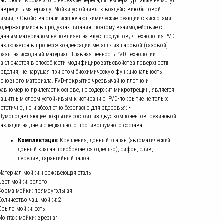
кастрюли. Кроме этого нерезкие перепады температур также не могут
навредить материалу. Мойки устойчивы к воздействию бытовой
химии; • Свойства стали исключают химические реакции с кислотами,
содержащимися в продуктах питания, поэтому взаимодействие с
данным материалом не повлияет на вкус продуктов; • Технология PVD
заключается в процессе конденсации металла из паровой (газовой)
фазы на исходный материал. Главная ценность PVD-технологии
заключается в способности модифицировать свойства поверхности
изделия, не нарушая при этом биохимическую функциональность
основного материала. PVD-покрытие чрезвычайно плотно и
равномерно прилегает к основе, не содержит микротрещин, является
защитным слоем устойчивым к истиранию. PVD-покрытие не только
эстетично, но и абсолютно безопасно для здоровья; •
Шумоподавляющее покрытие состоит из двух компонентов: резиновой
накладки на дне и специального противошумного состава.
Комплектация:
Крепления, донный клапан (автоматический
донный клапан приобретается отдельно), сифон, слив,
перелив, гарантийный талон.
Материал мойки: нержавеющая сталь
Цвет мойки: золото
Форма мойки: прямоугольная
Количество чаш мойки: 2
Крыло мойки: есть
Монтаж мойки: врезная