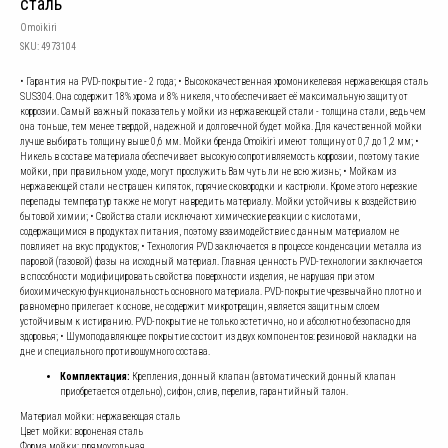
сталь
Omoikiri
SKU:
4973104
• Гарантия на PVD-покрытие - 2 года; • Высококачественная хромоникелевая нержавеющая сталь
SUS304. Она содержит 18% хрома и 8% никеля, что обеспечивает её максимальную защиту от
коррозии. Самый важный показатель у мойки из нержавеющей стали - толщина стали, ведь чем
она тоньше, тем менее твердой, надежной и долговечной будет мойка. Для качественной мойки
лучше выбирать толщину выше 0,6 мм. Мойки бренда Omoikiri имеют толщину от 0,7 до 1,2 мм; •
Никель в составе материала обеспечивает высокую сопротивляемость коррозии, поэтому такие
мойки, при правильном уходе, могут прослужить Вам чуть ли не всю жизнь; • Мойкам из
нержавеющей стали не страшен кипяток, горячие сковородки и кастрюли. Кроме этого нерезкие
перепады температур также не могут навредить материалу. Мойки устойчивы к воздействию
бытовой химии; • Свойства стали исключают химические реакции с кислотами,
содержащимися в продуктах питания, поэтому взаимодействие с данным материалом не
повлияет на вкус продуктов; • Технология PVD заключается в процессе конденсации металла из
паровой (газовой) фазы на исходный материал. Главная ценность PVD-технологии заключается
в способности модифицировать свойства поверхности изделия, не нарушая при этом
биохимическую функциональность основного материала. PVD-покрытие чрезвычайно плотно и
равномерно прилегает к основе, не содержит микротрещин, является защитным слоем
устойчивым к истиранию. PVD-покрытие не только эстетично, но и абсолютно безопасно для
здоровья; • Шумоподавляющее покрытие состоит из двух компонентов: резиновой накладки на
дне и специального противошумного состава.
Комплектация:
Крепления, донный клапан (автоматический донный клапан
приобретается отдельно), сифон, слив, перелив, гарантийный талон.
Материал мойки: нержавеющая сталь
Цвет мойки: вороненая сталь
Форма мойки: прямоугольная