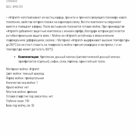
Omoikiri
SKU:
4993741
• «Artgranit» изготавливают из частиц кварца, гранита и прочного связующего полимера нового
поколения, свойства которого похожи на акриловую смолу. Все эти компоненты соединяют
вместе и помещают в форму. После застывания получается готовая мойка. При производстве
«Artgranit» добавляют защитные комплексы с ионами серебра, благодаря которым достигается
антибактериальная защита моек; • Мойки из «Artgranit» устойчивы к механическим
повреждениям: деформациям, сколам; • Материал «Artgranit» выдерживает высокие температуры
до 280°С (но не стоит ставить на поверхность мойки горячие сковородки и кастрюли, т.к их
температура может достигать 500°С).
Комплектация:
Крепления, донный клапан (автоматический донный клапан
приобретается отдельно), сифон, слив, перелив, гарантийный талон.
Материал мойки: Artgranit
Цвет мойки: темный шоколад
Форма мойки: прямоугольная
Количество чаш мойки: 1
Крыло мойки: нет
Монтаж мойки: врезная
Готовое отверстие под смеситель: нет
Глубина чаши: 190
База под мойку, см: 50