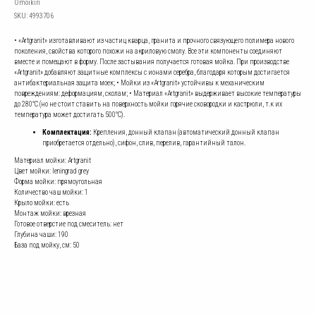
Omoikiri
SKU:
4993706
• «Artgranit» изготавливают из частиц кварца, гранита и прочного связующего полимера нового
поколения, свойства которого похожи на акриловую смолу. Все эти компоненты соединяют
вместе и помещают в форму. После застывания получается готовая мойка. При производстве
«Artgranit» добавляют защитные комплексы с ионами серебра, благодаря которым достигается
антибактериальная защита моек; • Мойки из «Artgranit» устойчивы к механическим
повреждениям: деформациям, сколам; • Материал «Artgranit» выдерживает высокие температуры
до 280°С (но не стоит ставить на поверхность мойки горячие сковородки и кастрюли, т.к их
температура может достигать 500°С).
Комплектация:
Крепления, донный клапан (автоматический донный клапан
приобретается отдельно), сифон, слив, перелив, гарантийный талон.
Материал мойки: Artgranit
Цвет мойки: leningrad grey
Форма мойки: прямоугольная
Количество чаш мойки: 1
Крыло мойки: есть
Монтаж мойки: врезная
Готовое отверстие под смеситель: нет
Глубина чаши: 190
База под мойку, см: 50