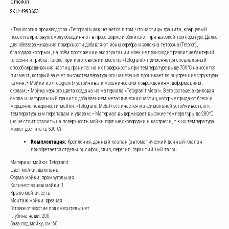
Omoikiri
SKU:
4993653
• Технология производства «Tetogranit» заключается в том, что частицы гранита, кварцевый
песок и акриловую смолу объединяют в пресс-форме и обжигают при высокой температуре. Далее,
для обеззараживания поверхности добавляют ионы серебра и волокна теторона (Tetoron),
благодаря которым, на всём протяжении эксплуатации моек не происходит развитие бактерий,
плесени и грибка. Также, при изготовлении моек из «Tetogranit» применяется специальный
способ окрашивания частиц гранита: на их поверхность при температуре выше 700°С наносится
пигмент, который за счет высокотемпературного нанесения проникает во внутренние структуры
камня; • Мойки из «Tetogranit» устойчивы к механическим повреждениям: деформациям,
сколам; • Мойка черного цвета создана из материала «Tetogranit Metal». В его составе: акриловая
смола и натуральный гранит с добавлением металлических частиц, которые придают блеск и
мерцание поверхности мойки. «Tetogranit Metal» отличается максимальной устойчивостью к
температурным перепадам и ударам; • Материал выдерживает высокие температуры до 280°С
(но не стоит ставить на поверхность мойки горячие сковородки и кастрюли, т.к их температура
может достигать 500°С).
Комплектация:
Крепления, донный клапан (автоматический донный клапан
приобретается отдельно), сифон, слив, перелив, гарантийный талон.
Материал мойки: Tetogranit
Цвет мойки: шампань
Форма мойки: прямоугольная
Количество чаш мойки: 1
Крыло мойки: есть
Монтаж мойки: врезная
Готовое отверстие под смеситель: нет
Глубина чаши: 200
База под мойку, см: 60