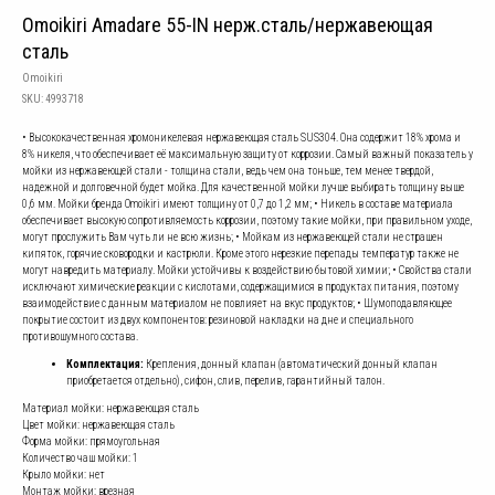
Omoikiri Amadare 55-IN нерж.сталь/нержавеющая
сталь
Omoikiri
SKU:
4993718
• Высококачественная хромоникелевая нержавеющая сталь SUS304. Она содержит 18% хрома и
8% никеля, что обеспечивает её максимальную защиту от коррозии. Самый важный показатель у
мойки из нержавеющей стали - толщина стали, ведь чем она тоньше, тем менее твердой,
надежной и долговечной будет мойка. Для качественной мойки лучше выбирать толщину выше
0,6 мм. Мойки бренда Omoikiri имеют толщину от 0,7 до 1,2 мм; • Никель в составе материала
обеспечивает высокую сопротивляемость коррозии, поэтому такие мойки, при правильном уходе,
могут прослужить Вам чуть ли не всю жизнь; • Мойкам из нержавеющей стали не страшен
кипяток, горячие сковородки и кастрюли. Кроме этого нерезкие перепады температур также не
могут навредить материалу. Мойки устойчивы к воздействию бытовой химии; • Свойства стали
исключают химические реакции с кислотами, содержащимися в продуктах питания, поэтому
взаимодействие с данным материалом не повлияет на вкус продуктов; • Шумоподавляющее
покрытие состоит из двух компонентов: резиновой накладки на дне и специального
противошумного состава.
Комплектация:
Крепления, донный клапан (автоматический донный клапан
приобретается отдельно), сифон, слив, перелив, гарантийный талон.
Материал мойки: нержавеющая сталь
Цвет мойки: нержавеющая сталь
Форма мойки: прямоугольная
Количество чаш мойки: 1
Крыло мойки: нет
Монтаж мойки: врезная