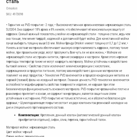
сталь
Omoikiri
SKU:
4973098
• Гарантия на PVD-покрытие - 2 года; • Высококачественная хромоникелевая нержавеющая сталь
SUS304. Она содержит 18% хрома и 8% никеля, что обеспечивает её максимальную защиту от
коррозии. Самый важный показатель у мойки из нержавеющей стали - толщина стали, ведь чем
она тоньше, тем менее твердой, надежной и долговечной будет мойка. Для качественной мойки
лучше выбирать толщину выше 0,6 мм. Мойки бренда Omoikiri имеют толщину от 0,7 до 1,2 мм; •
Никель в составе материала обеспечивает высокую сопротивляемость коррозии, поэтому такие
мойки, при правильном уходе, могут прослужить Вам чуть ли не всю жизнь; • Мойкам из
нержавеющей стали не страшен кипяток, горячие сковородки и кастрюли. Кроме этого нерезкие
перепады температур также не могут навредить материалу. Мойки устойчивы к воздействию
бытовой химии; • Свойства стали исключают химические реакции с кислотами,
содержащимися в продуктах питания, поэтому взаимодействие с данным материалом не
повлияет на вкус продуктов; • Технология PVD заключается в процессе конденсации металла из
паровой (газовой) фазы на исходный материал. Главная ценность PVD-технологии заключается
в способности модифицировать свойства поверхности изделия, не нарушая при этом
биохимическую функциональность основного материала. PVD-покрытие чрезвычайно плотно и
равномерно прилегает к основе, не содержит микротрещин, является защитным слоем
устойчивым к истиранию. PVD-покрытие не только эстетично, но и абсолютно безопасно для
здоровья; • Шумоподавляющее покрытие состоит из двух компонентов: резиновой накладки на
дне и специального противошумного состава.
Комплектация:
Крепления, донный клапан (автоматический донный клапан
приобретается отдельно), сифон, слив, перелив, гарантийный талон.
Материал мойки: нержавеющая сталь
Цвет мойки: черный
Форма мойки: прямоугольная