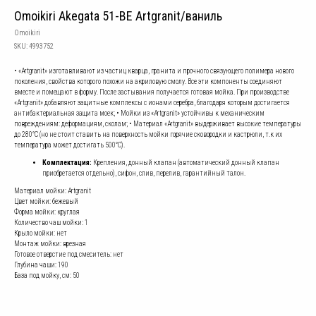
Omoikiri Akegata 51-BE Artgranit/ваниль
Omoikiri
SKU:
4993752
• «Artgranit» изготавливают из частиц кварца, гранита и прочного связующего полимера нового
поколения, свойства которого похожи на акриловую смолу. Все эти компоненты соединяют
вместе и помещают в форму. После застывания получается готовая мойка. При производстве
«Artgranit» добавляют защитные комплексы с ионами серебра, благодаря которым достигается
антибактериальная защита моек; • Мойки из «Artgranit» устойчивы к механическим
повреждениям: деформациям, сколам; • Материал «Artgranit» выдерживает высокие температуры
до 280°С (но не стоит ставить на поверхность мойки горячие сковородки и кастрюли, т.к их
температура может достигать 500°С).
Комплектация:
Крепления, донный клапан (автоматический донный клапан
приобретается отдельно), сифон, слив, перелив, гарантийный талон.
Материал мойки: Artgranit
Цвет мойки: бежевый
Форма мойки: круглая
Количество чаш мойки: 1
Крыло мойки: нет
Монтаж мойки: врезная
Готовое отверстие под смеситель: нет
Глубина чаши: 190
База под мойку, см: 50