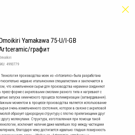
Omoikiri Yamakawa 75-U/I-GB
Artceramic/графит
Omoikiri
SKU:
4993779
• Технология производства моек из «Artceramic» была разработана
относительно недавно итальянскими специалистами и заключается в
том, что измельченное сырье для производства керамики соединяют
в пресс-форме с акриловыми смолами разного типа и нагревают с
целью запуска химического процесса полимеризации (затвердевания).
Важным моментом в процессе производства является использование
сырья очень измельченного состояния, которое в связке с акриловой
смолой образует однородную структуру с плотно прилегающими друг
к другу молекулами. Структура, изготовленная при помощи такой
технологии, исключает наличие даже малейших пор между частицами
материала, благодаря чему достигается идеально гладкая поверхность