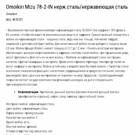
Omoikiri Mizu 78-2-IN нерж.сталь/нержавеющая сталь
Omoikiri
SKU:
4973731
• Высококачественная хромоникелевая нержавеющая сталь SUS304. Она содержит 18% хрома и
8% никеля, что обеспечивает её максимальную защиту от коррозии. Самый важный показатель у
мойки из нержавеющей стали - толщина стали, ведь чем она тоньше, тем менее твердой,
надежной и долговечной будет мойка. Для качественной мойки лучше выбирать толщину выше
0,6 мм. Мойки бренда Omoikiri имеют толщину от 0,7 до 1,2 мм; • Никель в составе материала
обеспечивает высокую сопротивляемость коррозии, поэтому такие мойки, при правильном уходе,
могут прослужить Вам чуть ли не всю жизнь; • Мойкам из нержавеющей стали не страшен
кипяток, горячие сковородки и кастрюли. Кроме этого нерезкие перепады температур также не
могут навредить материалу. Мойки устойчивы к воздействию бытовой химии; • Свойства стали
исключают химические реакции с кислотами, содержащимися в продуктах питания, поэтому
взаимодействие с данным материалом не повлияет на вкус продуктов; • Шумоподавляющее
покрытие состоит из двух компонентов: резиновой накладки на дне и специального
противошумного состава.
Комплектация:
Крепления, донный клапан (автоматический донный клапан
приобретается отдельно), сифон, слив, перелив, гарантийный талон.
Материал мойки: нержавеющая сталь
Цвет мойки: нержавеющая сталь
Форма мойки: прямоугольная
Количество чаш мойки: 2
Крыло мойки: есть
Монтаж мойки: врезная
Готовое отверстие под смеситель: нет