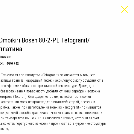
Omoikiri Bosen 80-2-PL Tetogranit/
платина
Omoikiri
SKU:
4993843
• Технология производства «Tetogranit» заключается в том, что
частицы гранита, кварцевый песок и акриловую смолу объединяют в
пресс-форме и обжигают при высокой температуре. Далее, для
обеззараживания поверхности добавляют ионы серебра и волокна
теторона (Tetoron), благодаря которым, на всём протяжении
эксплуатации моек не происходит развитие бактерий, плесени и
грибка. Также, при изготовлении моек из «Tetogranit» применяется
специальный способ окрашивания частиц гранита: на их поверхность
при температуре выше 700°С наносится пигмент, который за счет
высокотемпературного нанесения проникает во внутренние структуры
камня;