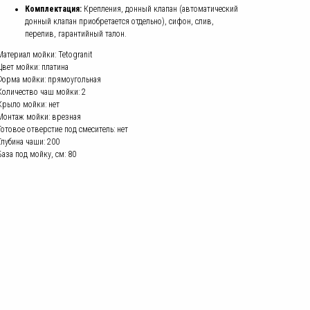
Комплектация:
Крепления, донный клапан (автоматический
донный клапан приобретается отдельно), сифон, слив,
перелив, гарантийный талон.
Материал мойки: Tetogranit
Цвет мойки: платина
Форма мойки: прямоугольная
Количество чаш мойки: 2
Крыло мойки: нет
Монтаж мойки: врезная
Готовое отверстие под смеситель: нет
Глубина чаши: 200
База под мойку, см: 80