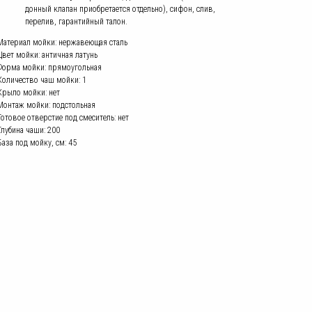
донный клапан приобретается отдельно), сифон, слив,
перелив, гарантийный талон.
Материал мойки: нержавеющая сталь
Цвет мойки: античная латунь
Форма мойки: прямоугольная
Количество чаш мойки: 1
Крыло мойки: нет
Монтаж мойки: подстольная
Готовое отверстие под смеситель: нет
Глубина чаши: 200
База под мойку, см: 45