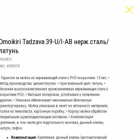
Omoikiri Tadzava 39-U/I-AB нерж.сталь/
латунь
Omoikiri
SKU:
4993078
• Гарантия на мойки из нержавеющей стали с PVD-покрытием: 15 лет; •
Метод производства: цельнотянутая; • Оригинальный цвет: латунь; •
Японская высококачественная хромоникелевая нержавеющая сталь с
покрытием PVD; • Матовая полировка, устойчивая к появлению
царапин; • Упаковка обеспечивает максимально безопасную
транспортировку. Мойка упакована в пакет из нетканного материала,
уголки из пенопласта, картонную коробку; • Корпус мойки обработан
специальным шумоподавляющим составом; • Комплектация:
крепление, в том числе для подстольного монтажа, донный клапан,
выпуск, сифон.
Комплектация:
Крепления, донный клапан (автоматический