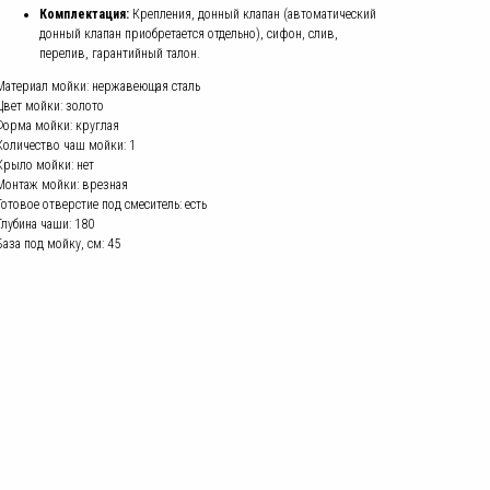
Комплектация:
Крепления, донный клапан (автоматический
донный клапан приобретается отдельно), сифон, слив,
перелив, гарантийный талон.
Материал мойки: нержавеющая сталь
Цвет мойки: золото
Форма мойки: круглая
Количество чаш мойки: 1
Крыло мойки: нет
Монтаж мойки: врезная
Готовое отверстие под смеситель: есть
Глубина чаши: 180
База под мойку, см: 45